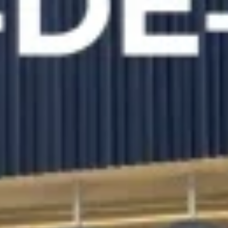
Nous
contacter
Toute l’équipe d’Auril est à votre disposition pour vous
accompagner tout au long de votre projet immobilier.
41 av. François Mitterrand
38500 VOIRON
+33(0)4.58.09.05.00