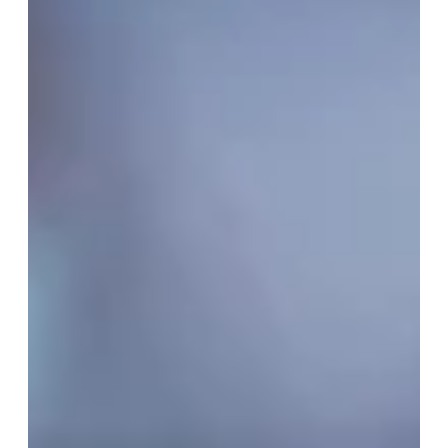
Vos Coordonnées
Mme
Mr
*
PRÉNOM
*
NOM
*
MAIL