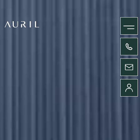
MENU
+33(0)4 58 09 05 00
ENVOYER UN MESSAGE
CONNEXION