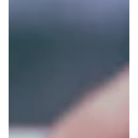
TÉLÉPHONE
Votre recherche
T2
T3
T4
T5 et +
Oui, je souhaite être alerté(e) des
opportunités immobilières d’AURIL.