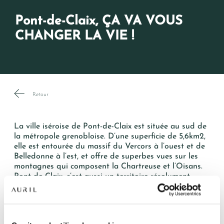
Pont-de-Claix, ÇA VA VOUS
CHANGER LA VIE !
Retour
La ville iséroise de Pont-de-Claix est située au sud de
la métropole grenobloise. D’une superficie de 5,6km2,
elle est entourée du massif du Vercors à l’ouest et de
Belledonne à l’est, et offre de superbes vues sur les
montagnes qui composent la Chartreuse et l’Oisans.
Pont-de-Claix, c’est aussi un territoire résolument
tourné vers l’avenir grâce à la diversité et à la qualité
des offres immobilières et au dynamisme du bassin
NOS RÉSIDENCES
d’emploi de proximité.
QUI SOMMES-NOUS ?