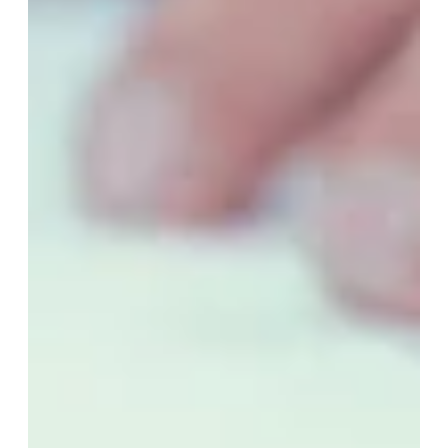
Je peux me désabonner à tout
moment.
ENVOYER