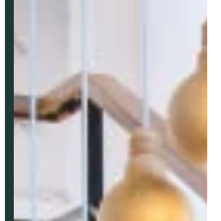
Vos Coordonnées
Mme
Mr
*
PRÉNOM
*
NOM