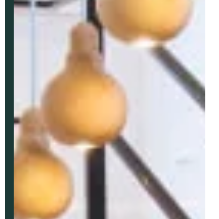
*
MAIL
TÉLÉPHONE
Votre recherche
T2
T3
T4
T5 et +