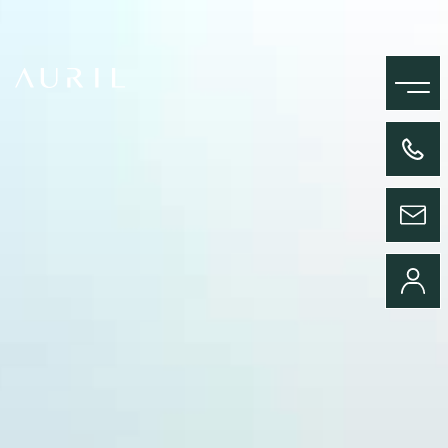
MENU
+33(0)4 58 09 05 00
ENVOYER UN MESSAGE
CONNEXION