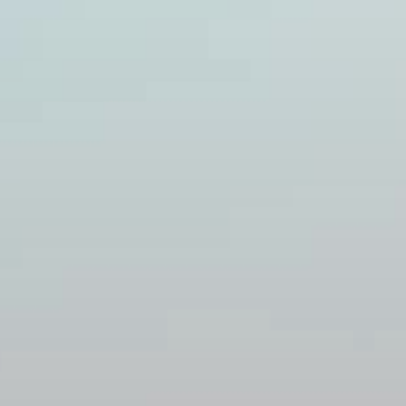
Nous
contacter
Toute l’équipe d’Auril est à votre disposition pour vous
accompagner tout au long de votre projet immobilier.