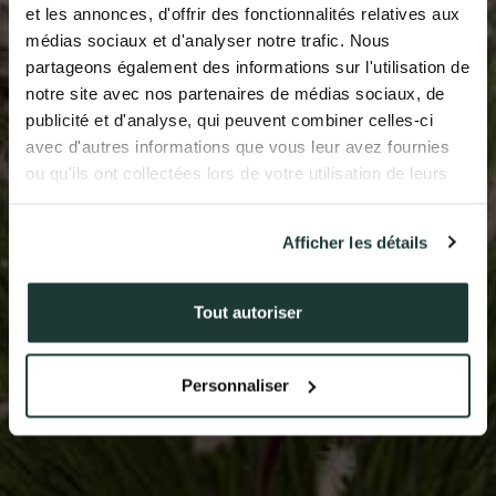
et les annonces, d'offrir des fonctionnalités relatives aux
médias sociaux et d'analyser notre trafic. Nous
NOS RÉALISATIONS
partageons également des informations sur l'utilisation de
notre site avec nos partenaires de médias sociaux, de
ACTUALITÉS
publicité et d'analyse, qui peuvent combiner celles-ci
avec d'autres informations que vous leur avez fournies
COMPTE CLIENT
ou qu'ils ont collectées lors de votre utilisation de leurs
services.
Afficher les détails
41 av. François Mitterrand
38500 VOIRON
+33(0)4.58.09.05.00
Tout autoriser
Personnaliser