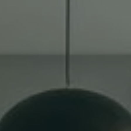
Toute l’équipe d’Auril est à votre disposition pour vous
accompagner tout au long de votre projet immobilier.
41 av. François Mitterrand
38500 VOIRON
+33(0)4.58.09.05.00