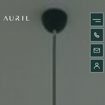
MENU
+33(0)4 58 09 05 00
ENVOYER UN MESSAGE
CONNEXION