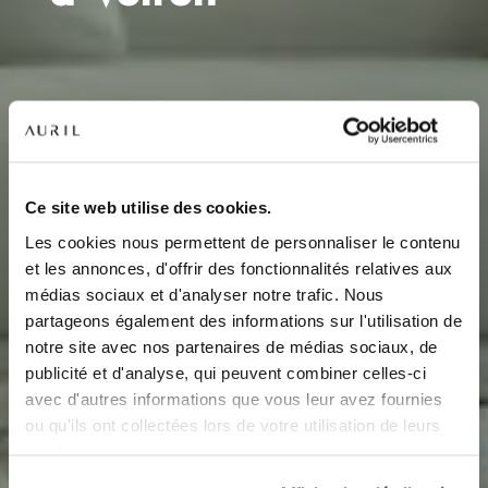
NOS RÉSIDENCES
QUI SOMMES-NOUS ?
Ce site web utilise des cookies.
Les cookies nous permettent de personnaliser le contenu
L’EXPERTISE AURIL
et les annonces, d'offrir des fonctionnalités relatives aux
médias sociaux et d'analyser notre trafic. Nous
NOS RÉALISATIONS
partageons également des informations sur l'utilisation de
notre site avec nos partenaires de médias sociaux, de
ACTUALITÉS
publicité et d'analyse, qui peuvent combiner celles-ci
avec d'autres informations que vous leur avez fournies
COMPTE CLIENT
ou qu'ils ont collectées lors de votre utilisation de leurs
services.