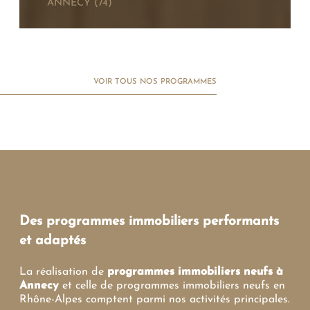
ANNECY (74)
*
MAIL
TÉLÉPHONE
VOIR TOUS NOS PROGRAMMES
Votre recherche
T2
T3
T4
T5 et +
Des programmes immobiliers performants
et adaptés
La réalisation de
programmes immobiliers neufs à
Annecy
et celle de
programmes immobiliers neufs en
Rhône-Alpes
comptent parmi nos activités principales.