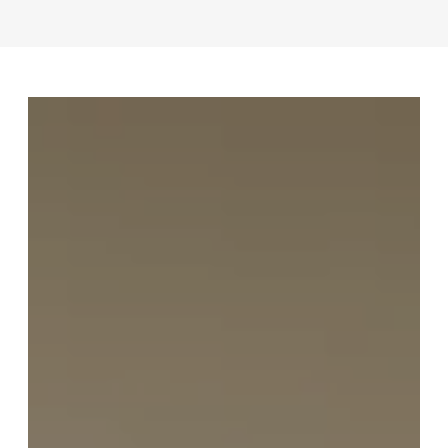
Toute l’équipe d’Auril est à votre disposition pour vous
accompagner tout au long de votre projet immobilier.
41 av. François Mitterrand
38500 VOIRON
+33(0)4.58.09.05.00