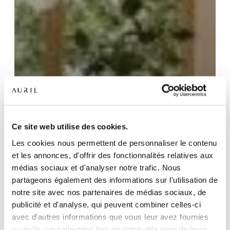
NOS RÉSIDENCES
QUI SOMMES-NOUS ?
Ce site web utilise des cookies.
Les cookies nous permettent de personnaliser le contenu
L’EXPERTISE AURIL
et les annonces, d'offrir des fonctionnalités relatives aux
médias sociaux et d'analyser notre trafic. Nous
NOS RÉALISATIONS
partageons également des informations sur l'utilisation de
notre site avec nos partenaires de médias sociaux, de
ACTUALITÉS
publicité et d'analyse, qui peuvent combiner celles-ci
avec d'autres informations que vous leur avez fournies
COMPTE CLIENT
ou qu'ils ont collectées lors de votre utilisation de leurs