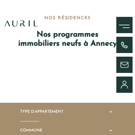
NOS RÉSIDENCES
MENU
Nos programmes
immobiliers neufs à Annecy
+33(0)4 58 09 05 00
ENVOYER UN MESSAGE
CONNEXION
TYPE D’APPARTEMENT
COMMUNE