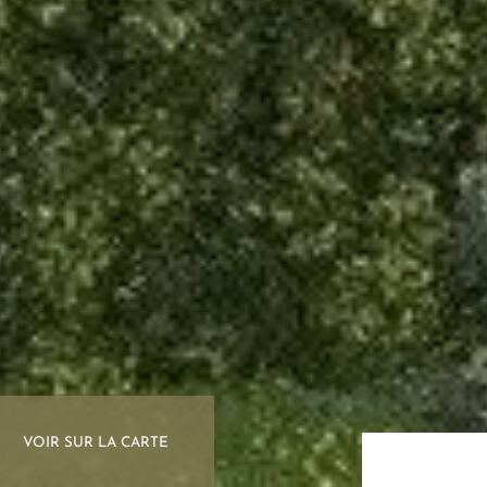
VOIR SUR LA CARTE