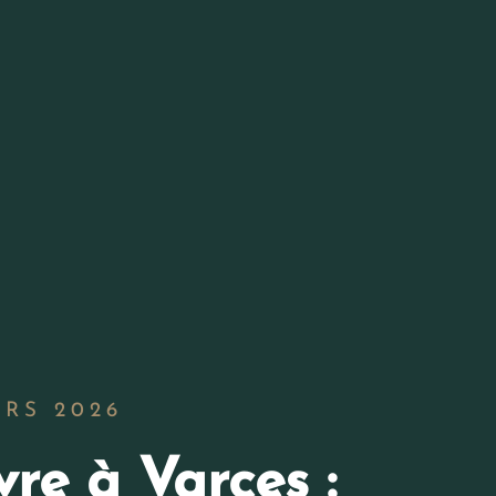
ARS 2026
vre à Varces :