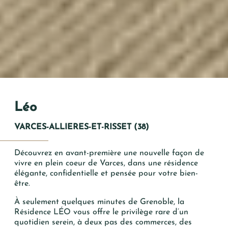
Vos Coordonnées
Mme
Mr
Léo
VARCES-ALLIERES-ET-RISSET (38)
*
PRÉNOM
Découvrez en avant-première une nouvelle façon de
vivre en plein coeur de Varces, dans une résidence
élégante, confidentielle et pensée pour votre bien-
*
NOM
être.
À seulement quelques minutes de Grenoble, la
*
Résidence LÉO vous offre le privilège rare d’un
MAIL
quotidien serein, à deux pas des commerces, des