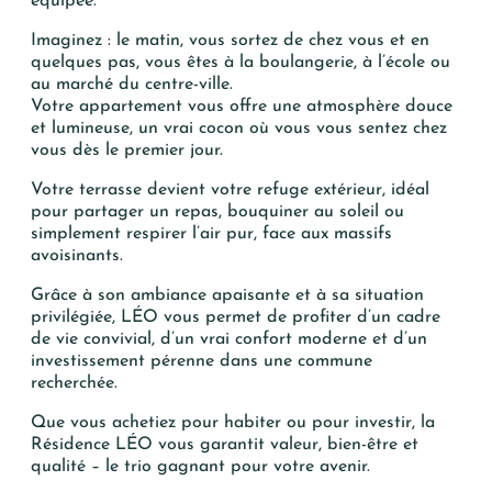
équipée.
Oui, je souhaite être alerté(e) des
opportunités immobilières d’AURIL.
Imaginez : le matin, vous sortez de chez vous et en
Je peux me désabonner à tout
quelques pas, vous êtes à la boulangerie, à l’école ou
moment.
au marché du centre-ville.
Votre appartement vous offre une atmosphère douce
et lumineuse, un vrai cocon où vous vous sentez chez
ENVOYER
vous dès le premier jour.
Votre terrasse devient votre refuge extérieur, idéal
pour partager un repas, bouquiner au soleil ou
simplement respirer l’air pur, face aux massifs
avoisinants.
Grâce à son ambiance apaisante et à sa situation
privilégiée, LÉO vous permet de profiter d’un cadre
de vie convivial, d’un vrai confort moderne et d’un
investissement pérenne dans une commune
recherchée.
Que vous achetiez pour habiter ou pour investir, la
Résidence LÉO vous garantit valeur, bien-être et
qualité – le trio gagnant pour votre avenir.