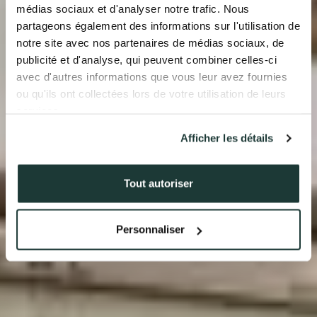
médias sociaux et d'analyser notre trafic. Nous
NOS RÉALISATIONS
partageons également des informations sur l'utilisation de
notre site avec nos partenaires de médias sociaux, de
ACTUALITÉS
publicité et d'analyse, qui peuvent combiner celles-ci
avec d'autres informations que vous leur avez fournies
COMPTE CLIENT
ou qu'ils ont collectées lors de votre utilisation de leurs
services.
Afficher les détails
41 av. François Mitterrand
38500 VOIRON
+33(0)4.58.09.05.00
Tout autoriser
Personnaliser