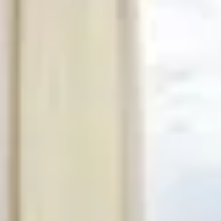
41 av. François Mitterrand
38500 VOIRON
+33(0)4.58.09.05.00