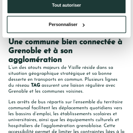
pour profiter d’un moment de calme au cœur de la
+33(0)4.58.09.05.00
Tout autoriser
nature. Sa présence structure fortement la vie locale
et contribue à l’identité de Vizille, en renforçant son
attractivité résidentielle.
Personnaliser
https://www.grenoble-
tourisme.com/decouvrir/visites/vizille-chateau-et-parc/
Une commune bien connectée à
Grenoble et à son
agglomération
L’un des atouts majeurs de Vizille réside dans sa
situation géographique stratégique et sa bonne
desserte en transports en commun. Plusieurs lignes
du réseau
TAG
assurent une liaison régulière avec
Grenoble et les communes voisines.
Les arrêts de bus répartis sur l’ensemble du territoire
communal facilitent les déplacements quotidiens vers
les bassins d’emploi, les établissements scolaires et
universitaires, ainsi que les équipements culturels et
hospitaliers de l’agglomération grenobloise. Cette
accessibilité permet de limiter les contraintes liées à la