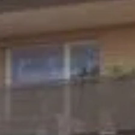
Toute l’équipe d’Auril est à votre disposition pour vous
accompagner tout au long de votre projet immobilier.
41 av. François Mitterrand
38500 VOIRON
+33(0)4.58.09.05.00