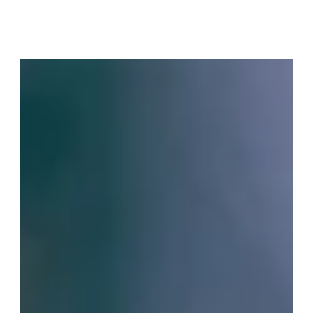
Vos Coordonnées
Mme
Mr
*
PRÉNOM
*
NOM
*
MAIL
TÉLÉPHONE
Votre recherche