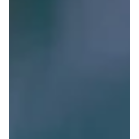
T2
T3
T4
T5 et +
Oui, je souhaite être alerté(e) des
opportunités immobilières d’AURIL.
Je peux me désabonner à tout
moment.