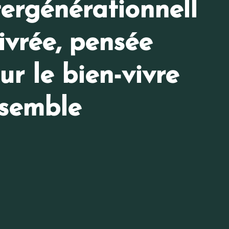
tergénérationnell
livrée, pensée
ur le bien-vivre
semble
*
NOM
TÉLÉPHONE