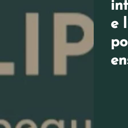
in
e 
po
en
Vos Coordonnées
*
Mme
Mr
PRÉNOM
*
MAIL
Votre recherche