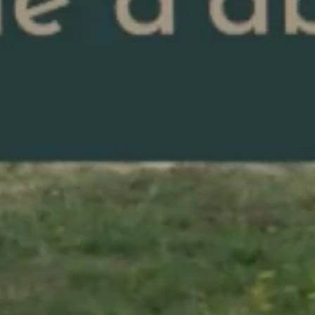
ACTUALITÉS
41 av. François Mitterrand
38500 VOIRON
COMPTE CLIENT
+33(0)4.58.09.05.00
41 av. François Mitterrand
38500 VOIRON
+33(0)4.58.09.05.00