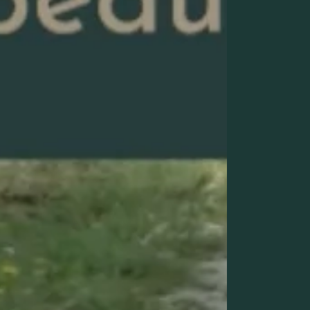
T2
T3
T4
T5 et +
Oui, je souhaite être alerté(e) des opport
immobilières d’AURIL. Je peux me désabo
moment.