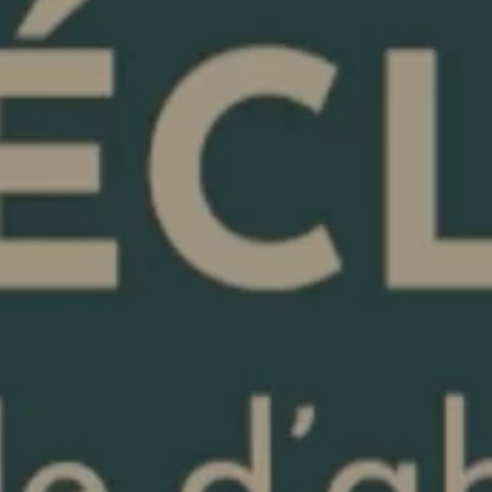
Nous
NOS RÉSIDENCES
contacter
QUI SOMMES-NOUS ?
L’EXPERTISE AURIL
Toute l’équipe d’Auril est à votre disposition
NOS RÉALISATIONS
pour vous accompagner tout au long de votre
projet immobilier.