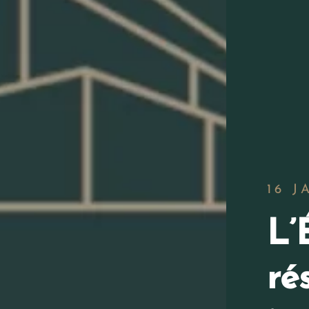
16 J
L’
ré