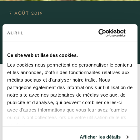
7 AOÛT 2019
Démarrage du terrassement, les
pelles sont sur site!
NOS RÉSIDENCES
QUI SOMMES-NOUS ?
Ce site web utilise des cookies.
Les cookies nous permettent de personnaliser le contenu
L’EXPERTISE AURIL
et les annonces, d'offrir des fonctionnalités relatives aux
Retour
médias sociaux et d'analyser notre trafic. Nous
NOS RÉALISATIONS
partageons également des informations sur l'utilisation de
notre site avec nos partenaires de médias sociaux, de
ACTUALITÉS
Sous le soleil du mois d’août, nous lançons les travaux
publicité et d'analyse, qui peuvent combiner celles-ci
préparatoires de terrassement et de démolition, afin
d’être prêt pour la construction en septembre.
avec d'autres informations que vous leur avez fournies
COMPTE CLIENT
ou qu'ils ont collectées lors de votre utilisation de leurs
services.
Afficher les détails
41 av. François Mitterrand