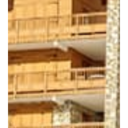
NOM
*
MAIL
TÉLÉPHONE
Votre recherche
T2
T3
T4
T5 et +