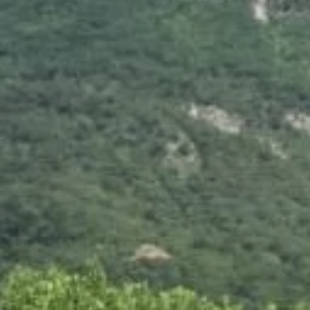
Nous
contacter
Toute l’équipe d’Auril est à votre disposition pour vous
accompagner tout au long de votre projet immobilier.
41 av. François Mitterrand
38500 VOIRON
+33(0)4.58.09.05.00