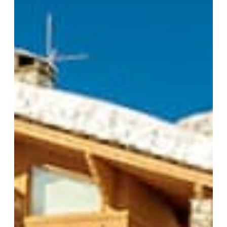
Vos Coordonnées
Mme
Mr
*
PRÉNOM
*