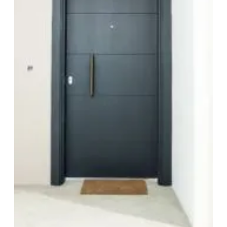
Mme
Mr
*
PRÉNOM
*
NOM
*
MAIL
TÉLÉPHONE
Votre recherche
T2