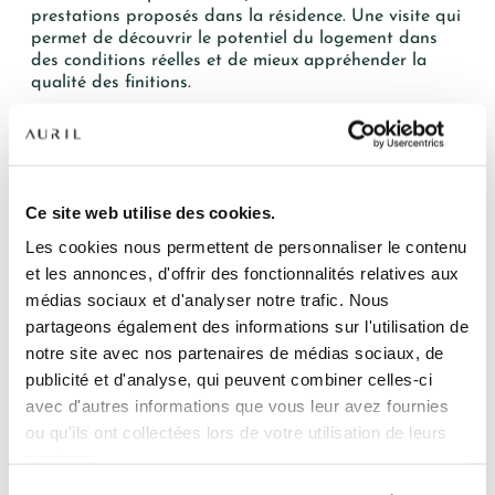
prestations proposés dans la résidence. Une visite qui
permet de découvrir le potentiel du logement dans
des conditions réelles et de mieux appréhender la
qualité des finitions.
Découvrir la qualité des prestations en conditions
NOS RÉSIDENCES
réelles
QUI SOMMES-NOUS ?
Ce site web utilise des cookies.
Visiter un appartement décoré permet d’aller bien au-
delà d’un simple plan. Les futurs propriétaires
Les cookies nous permettent de personnaliser le contenu
L’EXPERTISE AURIL
peuvent apprécier concrètement les dimensions des
et les annonces, d'offrir des fonctionnalités relatives aux
pièces, la circulation entre les espaces, la luminosité
médias sociaux et d'analyser notre trafic. Nous
ou encore les prestations proposées.
NOS RÉALISATIONS
partageons également des informations sur l'utilisation de
Cette immersion facilite la projection et aide chacun à
notre site avec nos partenaires de médias sociaux, de
ACTUALITÉS
imaginer son futur quotidien au sein de la résidence.
publicité et d'analyse, qui peuvent combiner celles-ci
avec d'autres informations que vous leur avez fournies
COMPTE CLIENT
Des opportunités encore disponibles à Voiron
ou qu'ils ont collectées lors de votre utilisation de leurs
services.
Située dans un environnement recherché de Voiron, la