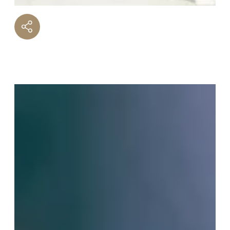
T3
T4
T5 et +
Oui, je souhaite être alerté(e) des
opportunités immobilières d’AURIL.
Je peux me désabonner à tout
moment.
ENVOYER