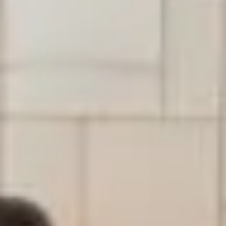
Nous
contacter
Toute l’équipe d’Auril est à votre disposition pour vous
accompagner tout au long de votre projet immobilier.
41 av. François Mitterrand
38500 VOIRON
+33(0)4.58.09.05.00