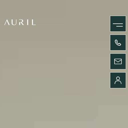
MENU
+33(0)4 58 09 05 00
ENVOYER UN MESSAGE
CONNEXION