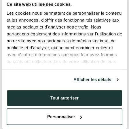
QUI SOMMES-NOUS ?
Ce site web utilise des cookies.
rendez-vous, souvent méconnu, offre une opportunité
unique de vérifier l’avancement des travaux et de
Les cookies nous permettent de personnaliser le contenu
s’assurer que le logement correspond aux attentes et
L’EXPERTISE AURIL
et les annonces, d'offrir des fonctionnalités relatives aux
aux plans établis..
médias sociaux et d'analyser notre trafic. Nous
NOS RÉALISATIONS
partageons également des informations sur l'utilisation de
Qu’est-ce qu’une visite cloison ?
notre site avec nos partenaires de médias sociaux, de
ACTUALITÉS
publicité et d'analyse, qui peuvent combiner celles-ci
La visite cloison se déroule à un stade intermédiaire
avec d'autres informations que vous leur avez fournies
COMPTE CLIENT
du chantier, généralement après la pose des cloisons
ou qu'ils ont collectées lors de votre utilisation de leurs
et avant les travaux de finition (carrelage, peinture,
installation des équipements). À ce moment, la
services.
structure du logement est en grande partie visible :
les murs intérieurs sont en place, permettant de mieux
Afficher les détails
41 av. François Mitterrand
visualiser les espaces et la disposition des pièces.
38500 VOIRON
C’est une étape où les acquéreurs peuvent constater
+33(0)4.58.09.05.00
Tout autoriser
l’avancée des travaux et discuter avec le promoteur
ou le chef de chantier.
Personnaliser
Pourquoi est-elle importante ?