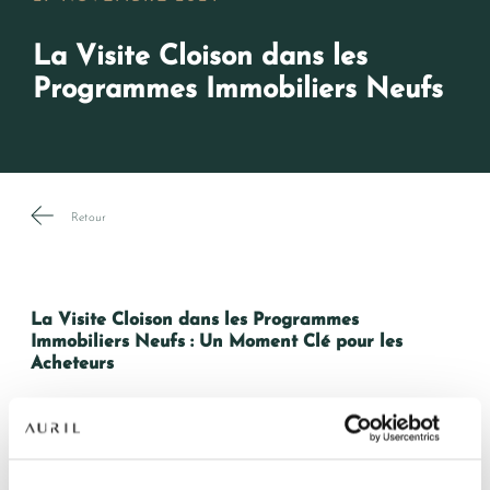
La Visite Cloison dans les
Programmes Immobiliers Neufs
Retour
La Visite Cloison dans les Programmes
Immobiliers Neufs : Un Moment Clé pour les
Acheteurs
Lorsqu’on achète un bien immobilier neuf sur plan,
également appelé
achat en VEFA (Vente en l’État
NOS RÉSIDENCES
Futur d’Achèvement)
, la visite cloison constitue une
étape cruciale dans le parcours de l’acquéreur. Ce