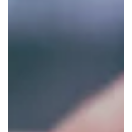
TÉLÉPHONE
Votre recherche
T2
T3
T4
T5 et +
Oui, je souhaite être alerté(e) des