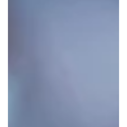
Vos Coordonnées
Mme
Mr
*
PRÉNOM
*
NOM
*
MAIL