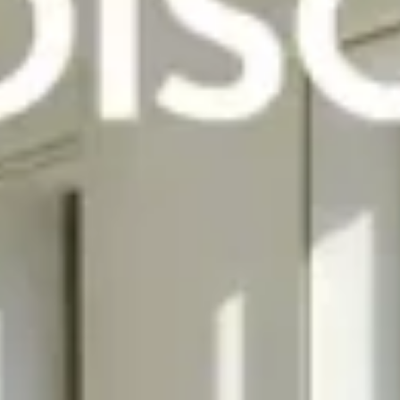
Nous
contacter
Toute l’équipe d’Auril est à votre disposition pour vous
accompagner tout au long de votre projet immobilier.
41 av. François Mitterrand
38500 VOIRON
+33(0)4.58.09.05.00