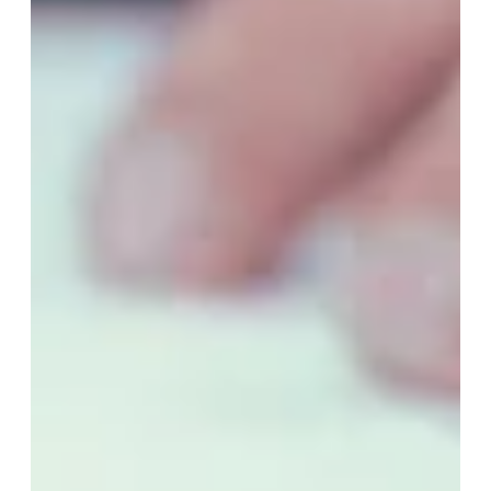
opportunités immobilières d’AURIL.
Je peux me désabonner à tout
moment.
ENVOYER