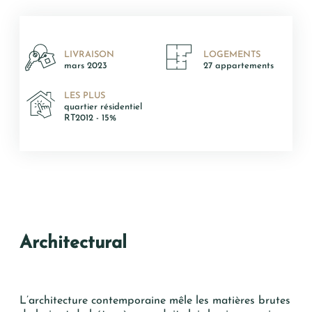
T2
T3
LIVRAISON
LOGEMENTS
T4
mars 2023
27 appartements
T5 et +
LES PLUS
quartier résidentiel
RT2012 - 15%
Oui, je souhaite être alerté(e) des
Architectural
opportunités immobilières d’AURIL.
Je peux me désabonner à tout
moment.
L’architecture contemporaine mêle les matières brutes