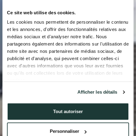
QUI SOMMES-NOUS ?
Ce site web utilise des cookies.
Les cookies nous permettent de personnaliser le contenu
L’EXPERTISE AURIL
et les annonces, d'offrir des fonctionnalités relatives aux
médias sociaux et d'analyser notre trafic. Nous
NOS RÉALISATIONS
partageons également des informations sur l'utilisation de
notre site avec nos partenaires de médias sociaux, de
ACTUALITÉS
publicité et d'analyse, qui peuvent combiner celles-ci
avec d'autres informations que vous leur avez fournies
COMPTE CLIENT
ou qu'ils ont collectées lors de votre utilisation de leurs
services.
Afficher les détails
41 av. François Mitterrand
38500 VOIRON
+33(0)4.58.09.05.00
Tout autoriser
Personnaliser