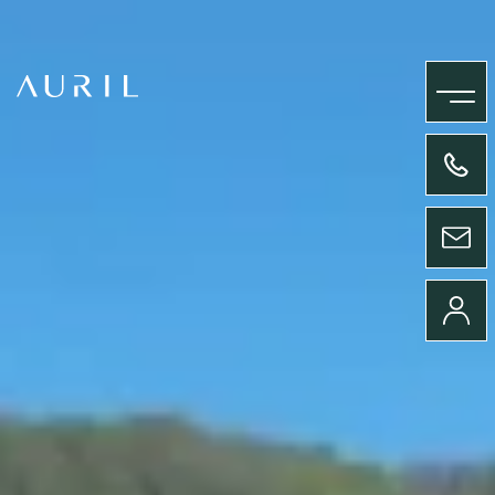
MENU
+33(0)4 58 09 05 00
ENVOYER UN MESSAGE
CONNEXION