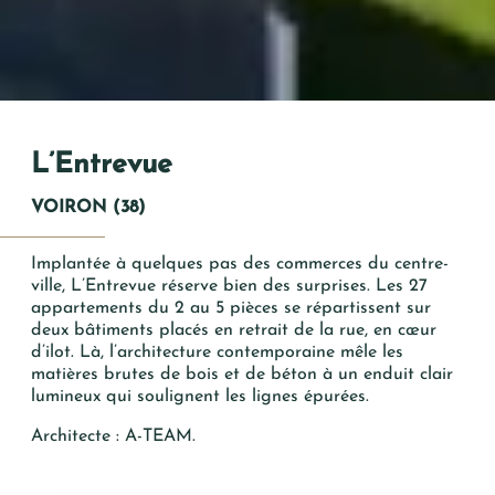
Vos Coordonnées
Mme
Mr
L’Entrevue
*
PRÉNOM
VOIRON (38)
*
NOM
Implantée à quelques pas des commerces du centre-
ville, L’Entrevue réserve bien des surprises. Les 27
appartements du 2 au 5 pièces se répartissent sur
*
deux bâtiments placés en retrait de la rue, en cœur
MAIL
d’ilot. Là, l’architecture contemporaine mêle les
matières brutes de bois et de béton à un enduit clair
lumineux qui soulignent les lignes épurées.
TÉLÉPHONE
Architecte : A-TEAM.
Votre recherche