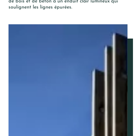
de bois et de béton à un enduit clair lumineux qui
ENVOYER
soulignent les lignes épurées.