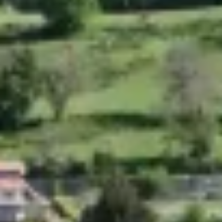
Nous
contacter
Toute l’équipe d’Auril est à votre disposition pour vous
accompagner tout au long de votre projet immobilier.
41 av. François Mitterrand
38500 VOIRON
+33(0)4.58.09.05.00