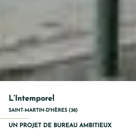
Vos Coordonnées
Mme
L’Intemporel
Mr
SAINT-MARTIN-D'HÈRES (38)
*
PRÉNOM
UN PROJET DE BUREAU AMBITIEUX