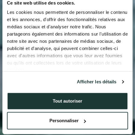
QUI SOMMES-NOUS ?
Ce site web utilise des cookies.
Les cookies nous permettent de personnaliser le contenu
L’EXPERTISE AURIL
et les annonces, d'offrir des fonctionnalités relatives aux
médias sociaux et d'analyser notre trafic. Nous
NOS RÉALISATIONS
partageons également des informations sur l'utilisation de
notre site avec nos partenaires de médias sociaux, de
ACTUALITÉS
publicité et d'analyse, qui peuvent combiner celles-ci
avec d'autres informations que vous leur avez fournies
COMPTE CLIENT
ou qu'ils ont collectées lors de votre utilisation de leurs
services.
Afficher les détails
41 av. François Mitterrand
38500 VOIRON
+33(0)4.58.09.05.00
Tout autoriser
Personnaliser