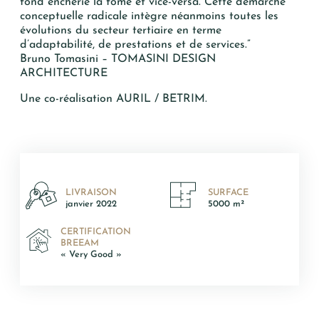
fond enchérie la fome et vice-versa. Cette démarche
conceptuelle radicale intègre néanmoins toutes les
évolutions du secteur tertiaire en terme
d’adaptabilité, de prestations et de services.”
Bruno Tomasini – TOMASINI DESIGN
ARCHITECTURE
Oui, je souhaite être alerté(e) des
Une co-réalisation AURIL / BETRIM.
opportunités immobilières d’AURIL.
Je peux me désabonner à tout
moment.
ENVOYER
LIVRAISON
SURFACE
janvier 2022
5000 m²
CERTIFICATION
BREEAM
« Very Good »