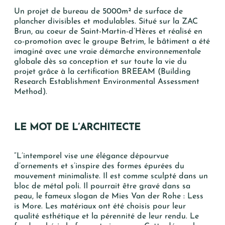
*
Un projet de bureau de 5000m² de surface de
NOM
plancher divisibles et modulables. Situé sur la ZAC
Brun, au coeur de Saint-Martin-d’Hères et réalisé en
co-promotion avec le groupe Betrim, le bâtiment a été
*
MAIL
imaginé avec une vraie démarche environnementale
globale dès sa conception et sur toute la vie du
projet grâce à la certification BREEAM (Building
Research Establishment Environmental Assessment
TÉLÉPHONE
Method).
Votre recherche
LE MOT DE L’ARCHITECTE
T2
T3
“L’intemporel vise une élégance dépourvue
d’ornements et s’inspire des formes épurées du
T4
mouvement minimaliste. Il est comme sculpté dans un
T5 et +
bloc de métal poli. Il pourrait être gravé dans sa
peau, le fameux slogan de Mies Van der Rohe : Less
is More. Les matériaux ont été choisis pour leur
qualité esthétique et la pérennité de leur rendu. Le