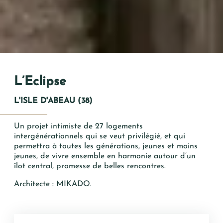
Vos Coordonnées
Mme
Mr
L’Eclipse
*
PRÉNOM
L'ISLE D'ABEAU (38)
*
NOM
Un projet intimiste de 27 logements
intergénérationnels qui se veut privilégié, et qui
permettra à toutes les générations, jeunes et moins
*
jeunes, de vivre ensemble en harmonie autour d’un
MAIL
îlot central, promesse de belles rencontres.
Architecte : MIKADO.
TÉLÉPHONE