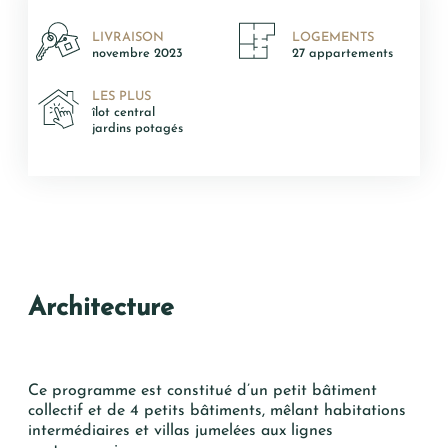
Votre recherche
LIVRAISON
LOGEMENTS
T2
novembre 2023
27 appartements
T3
LES PLUS
T4
îlot central
jardins potagés
T5 et +
Architecture
Oui, je souhaite être alerté(e) des
opportunités immobilières d’AURIL.
Je peux me désabonner à tout
Ce programme est constitué d’un petit bâtiment
moment.
collectif et de 4 petits bâtiments, mêlant habitations
intermédiaires et villas jumelées aux lignes