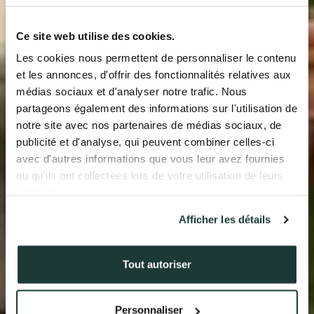
QUI SOMMES-NOUS ?
Ce site web utilise des cookies.
Les cookies nous permettent de personnaliser le contenu
L’EXPERTISE AURIL
et les annonces, d'offrir des fonctionnalités relatives aux
médias sociaux et d'analyser notre trafic. Nous
NOS RÉALISATIONS
partageons également des informations sur l'utilisation de
notre site avec nos partenaires de médias sociaux, de
ACTUALITÉS
publicité et d'analyse, qui peuvent combiner celles-ci
avec d'autres informations que vous leur avez fournies
COMPTE CLIENT
ou qu'ils ont collectées lors de votre utilisation de leurs
services.
Afficher les détails
41 av. François Mitterrand
38500 VOIRON
+33(0)4.58.09.05.00
Tout autoriser
Personnaliser