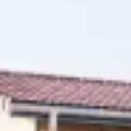
Nous
contacter
Toute l’équipe d’Auril est à votre disposition pour vous
accompagner tout au long de votre projet immobilier.
41 av. François Mitterrand
38500 VOIRON
+33(0)4.58.09.05.00