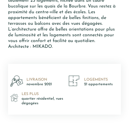
seulement 23 logements, nichée dans un cadre
bucolique sur les quais de la Bourbre. Vous restez à
proximité du centre-ville et des écoles. Les
*
appartements bénéficient de belles finitions, de
MAIL
terrasses ou balcons avec des vues dégagées.
L’architecture offre de belles orientations pour plus
de luminosité et les logements sont connectés pour
TÉLÉPHONE
vous offrir confort et facilité au quotidien.
Architecte : MIKADO.
Votre recherche
T2
T3
LIVRAISON
LOGEMENTS
novembre 2021
21 appartements
T4
LES PLUS
T5 et +
quartier résidentiel, vues
dégagées