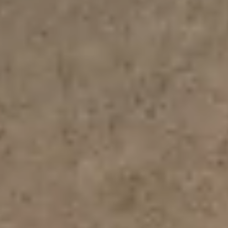
Nous
contacter
Toute l’équipe d’Auril est à votre disposition pour vous
accompagner tout au long de votre projet immobilier.
41 av. François Mitterrand
38500 VOIRON
+33(0)4.58.09.05.00