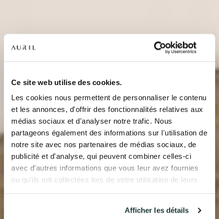
NOS RÉSIDENCES
QUI SOMMES-NOUS ?
Ce site web utilise des cookies.
Les cookies nous permettent de personnaliser le contenu
L’EXPERTISE AURIL
et les annonces, d'offrir des fonctionnalités relatives aux
médias sociaux et d'analyser notre trafic. Nous
NOS RÉALISATIONS
partageons également des informations sur l'utilisation de
notre site avec nos partenaires de médias sociaux, de
ACTUALITÉS
publicité et d'analyse, qui peuvent combiner celles-ci
avec d'autres informations que vous leur avez fournies
COMPTE CLIENT
ou qu'ils ont collectées lors de votre utilisation de leurs
services.
Afficher les détails
41 av. François Mitterrand