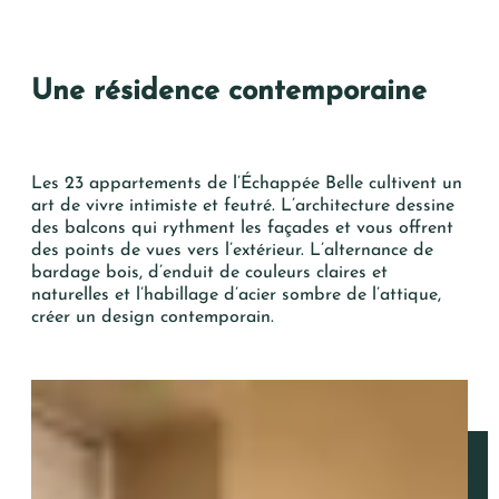
Une résidence contemporaine
Oui, je souhaite être alerté(e) des
opportunités immobilières d’AURIL.
Je peux me désabonner à tout
moment.
Les 23 appartements de l’Échappée Belle cultivent un
art de vivre intimiste et feutré. L’architecture dessine
des balcons qui rythment les façades et vous offrent
ENVOYER
des points de vues vers l’extérieur. L’alternance de
bardage bois, d’enduit de couleurs claires et
naturelles et l’habillage d’acier sombre de l’attique,
créer un design contemporain.