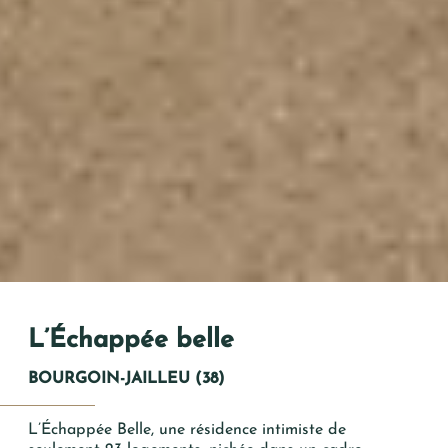
Vos Coordonnées
Mme
Mr
L’Échappée belle
*
PRÉNOM
BOURGOIN-JAILLEU (38)
L’Échappée Belle, une résidence intimiste de
*
NOM