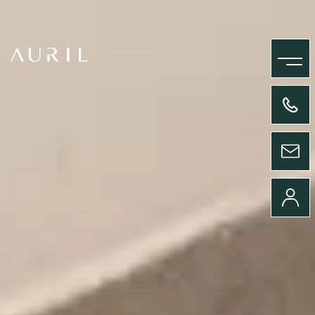
MENU
+33(0)4 58 09 05 00
ENVOYER UN MESSAGE
CONNEXION