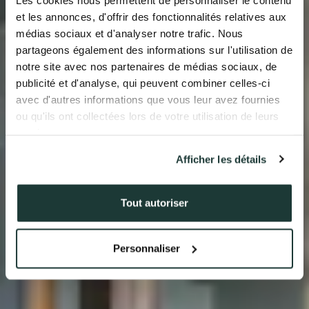
L’EXPERTISE AURIL
et les annonces, d'offrir des fonctionnalités relatives aux
médias sociaux et d'analyser notre trafic. Nous
NOS RÉALISATIONS
partageons également des informations sur l'utilisation de
notre site avec nos partenaires de médias sociaux, de
ACTUALITÉS
publicité et d'analyse, qui peuvent combiner celles-ci
avec d'autres informations que vous leur avez fournies
COMPTE CLIENT
ou qu'ils ont collectées lors de votre utilisation de leurs
services.
Afficher les détails
41 av. François Mitterrand
38500 VOIRON
+33(0)4.58.09.05.00
Tout autoriser
Personnaliser