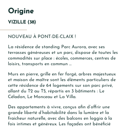
*
PRÉNOM
Origine
VIZILLE (38)
*
NOM
NOUVEAU À PONT-DE-CLAIX !
La résidence de standing Parc Aurora, avec ses
*
MAIL
terrasses généreuses et un parc, dispose de toutes les
commodités sur place : écoles, commerces, centres de
loisirs, transports en commun …
TÉLÉPHONE
Murs en pierre, grille en fer forgé, arbres majestueux
et maison de maître sont les éléments particuliers de
cette résidence de 64 logements sur son parc privé,
Votre recherche
allant du T2 au T5, répartis en 3 bâtiments : Le
Céladon, Le Monceau et La Villa.
T2
Des appartements à vivre, conçus afin d’offrir une
T3
grande liberté d’habitabilité dans la lumière et la
T4
fraicheur naturelle, avec des balcons en loggia à la
fois intimes et généreux. Les façades ont bénéficié
T5 et +