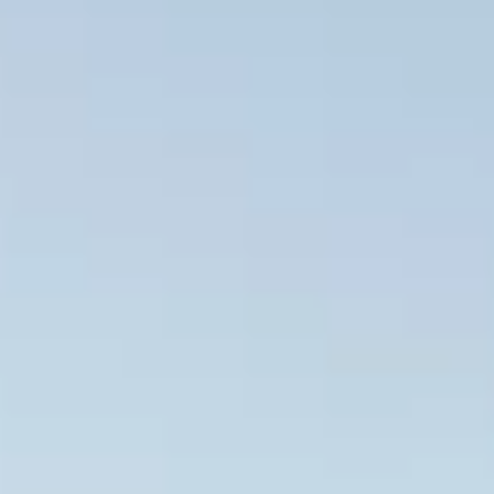
Nous
contacter
Toute l’équipe d’Auril est à votre disposition pour vous
accompagner tout au long de votre projet immobilier.
41 av. François Mitterrand
38500 VOIRON
+33(0)4.58.09.05.00