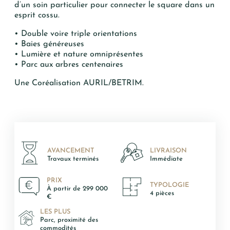
d’un soin particulier pour connecter le square dans un
esprit cossu.
• Double voire triple orientations
• Baies généreuses
• Lumière et nature omniprésentes
• Parc aux arbres centenaires
Une Coréalisation AURIL/BETRIM.
Oui, je souhaite être alerté(e) des
opportunités immobilières d’AURIL.
Je peux me désabonner à tout
moment.
AVANCEMENT
LIVRAISON
Travaux terminés
Immédiate
ENVOYER
PRIX
TYPOLOGIE
À partir de 299 000
4 pièces
€
LES PLUS
Parc, proximité des
commodités