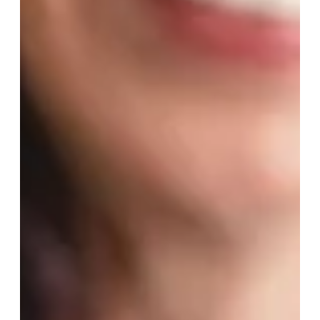
Oui, je souhaite être alerté(e) des
opportunités immobilières d’AURIL.
Je peux me désabonner à tout
moment.
ENVOYER