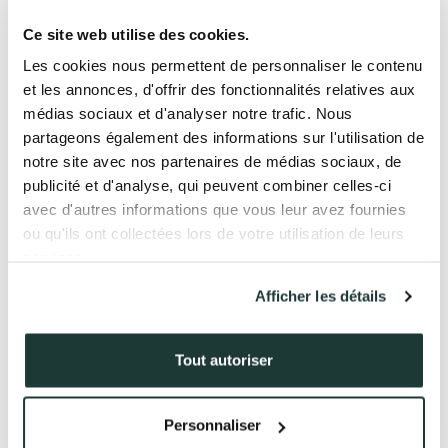
QUI SOMMES-NOUS ?
Ce site web utilise des cookies.
Les livraisons du Chalet B CAIRN HARMONY ont
Les cookies nous permettent de personnaliser le contenu
commencé le jeudi 1er décembre et vont se poursuivre
L’EXPERTISE AURIL
jusqu’à la fin de l’année pour les tous derniers
et les annonces, d'offrir des fonctionnalités relatives aux
propriétaires.
médias sociaux et d'analyser notre trafic. Nous
NOS RÉALISATIONS
La grande majorité des clients ont réceptionné leur
partageons également des informations sur l'utilisation de
appartement cette semaine et certains ont même
notre site avec nos partenaires de médias sociaux, de
emménagé dans la foulée !
ACTUALITÉS
publicité et d'analyse, qui peuvent combiner celles-ci
avec d'autres informations que vous leur avez fournies
COMPTE CLIENT
ou qu'ils ont collectées lors de votre utilisation de leurs
services.
Afficher les détails
41 av. François Mitterrand
38500 VOIRON
+33(0)4.58.09.05.00
Tout autoriser
Personnaliser