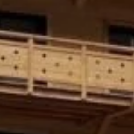
Nous
contacter
Toute l’équipe d’Auril est à votre disposition pour vous
accompagner tout au long de votre projet immobilier.
41 av. François Mitterrand
38500 VOIRON
+33(0)4.58.09.05.00