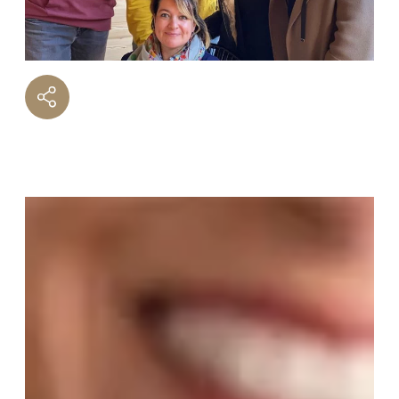
TÉLÉPHONE
Votre recherche
T2
T3
T4
T5 et +