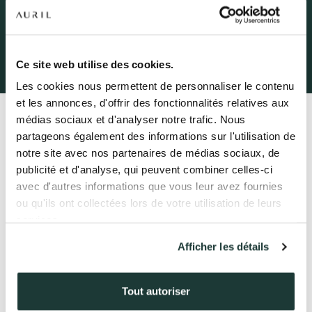
L’échappée belle – le chantier
NOS RÉSIDENCES
démarre
QUI SOMMES-NOUS ?
Ce site web utilise des cookies.
Les cookies nous permettent de personnaliser le contenu
L’EXPERTISE AURIL
et les annonces, d'offrir des fonctionnalités relatives aux
médias sociaux et d'analyser notre trafic. Nous
Retour
NOS RÉALISATIONS
partageons également des informations sur l'utilisation de
notre site avec nos partenaires de médias sociaux, de
ACTUALITÉS
Depuis début février, le chantier de l’Échappée Belle
publicité et d'analyse, qui peuvent combiner celles-ci
est lancé.
avec d'autres informations que vous leur avez fournies
COMPTE CLIENT
ou qu'ils ont collectées lors de votre utilisation de leurs
La démolition de l’existant se finalise et laissera la
services.
place dans 15 jours au démarrage du lot blindage.
Profitez des derniers lots disponibles, contactez-nous.
Afficher les détails
41 av. François Mitterrand
38500 VOIRON
Livraison prévisionnelle 3ème trimestre 2021.
+33(0)4.58.09.05.00
Tout autoriser