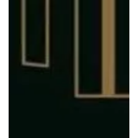
TÉLÉPHONE
Votre recherche
T2
T3
T4
T5 et +
Oui, je souhaite être alerté(e) des
opportunités immobilières d’AURIL.