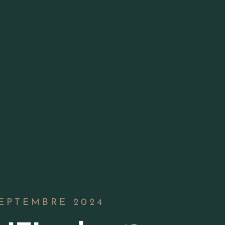
SEPTEMBRE 2024