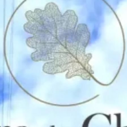
Nous
contacter
Toute l’équipe d’Auril est à votre disposition pour vous
accompagner tout au long de votre projet immobilier.
41 av. François Mitterrand
38500 VOIRON
+33(0)4.58.09.05.00