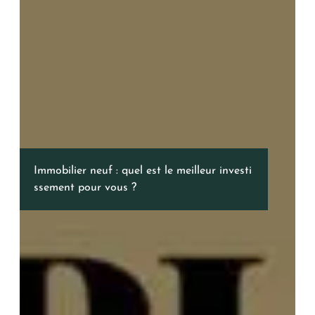
T2
T3
T4
T5 et +
Immobilier neuf : quel est le meilleur investi
ssement pour vous ?
Oui, je souhaite être alerté(e) des
opportunités immobilières d’AURIL.
Je peux me désabonner à tout
moment.
ENVOYER