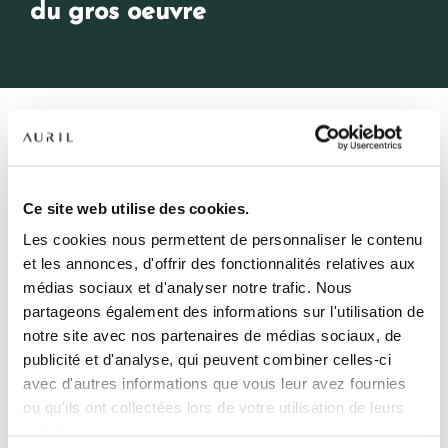
du gros oeuvre
Retour
NOS RÉSIDENCES
QUI SOMMES-NOUS ?
Ce site web utilise des cookies.
ACTU CHANTIER TERRE DE CHÊNES
Les cookies nous permettent de personnaliser le contenu
L’EXPERTISE AURIL
et les annonces, d'offrir des fonctionnalités relatives aux
C’est la fin du gros œuvre. La pose des menuiseries
médias sociaux et d'analyser notre trafic. Nous
extérieures est en cours.
NOS RÉALISATIONS
partageons également des informations sur l'utilisation de
La résidence
TERRE DE CHÊNE
, située à quelques
notre site avec nos partenaires de médias sociaux, de
ACTUALITÉS
pas du centre-village de Gières, abrite des arbres
publicité et d'analyse, qui peuvent combiner celles-ci
centenaires.
avec d'autres informations que vous leur avez fournies
COMPTE CLIENT
Du T2 au T5, devenez propriétaire grâce dispositif
ou qu'ils ont collectées lors de votre utilisation de leurs
BRS à partir de 149 000€ (sous conditions de
plafond de ressources).
services.