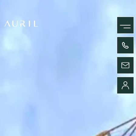
MENU
+33(0)4 58 09 05 00
ENVOYER UN MESSAGE
CONNEXION