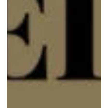
Mme
Mr
*
PRÉNOM
*
NOM
*
MAIL
TÉLÉPHONE
Votre recherche