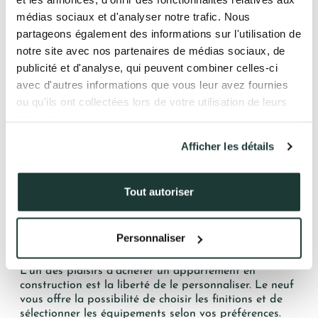
médias sociaux et d'analyser notre trafic. Nous
NOS RÉALISATIONS
En optant pour l’achat d’un appartement neuf, vous
partageons également des informations sur l'utilisation de
bénéficiez de conditions financières attractives.
notre site avec nos partenaires de médias sociaux, de
ACTUALITÉS
Saviez-vous que les frais de notaire, souvent perçus
publicité et d'analyse, qui peuvent combiner celles-ci
comme une charge importante dans l’acquisition d’un
avec d'autres informations que vous leur avez fournies
COMPTE CLIENT
bien, sont nettement réduits dans le neuf
? Alors
ou qu'ils ont collectées lors de votre utilisation de leurs
qu’ils s’élèvent à 7-8
% du prix de vente dans l’ancien,
ces frais tombent à seulement 2 à 3
% pour un
services.
logement flambant neuf.
Afficher les détails
41 av. François Mitterrand
De plus, sous certaines conditions, vous pourriez
38500 VOIRON
profiter d’une TVA réduite à 5,5
% au lieu des 20
%
+33(0)4.58.09.05.00
habituels, allégeant significativement le coût de votre
Tout autoriser
investissement.
Personnalisez votre appartement selon vos goûts
Personnaliser
L’un des plaisirs d’acheter un appartement en
construction est la liberté de le personnaliser. Le neuf
vous offre la possibilité de choisir les finitions et de
sélectionner les équipements selon vos préférences.