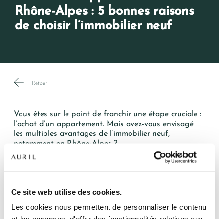
Rhône-Alpes : 5 bonnes raisons
de choisir l’immobilier neuf
Retour
Vous êtes sur le point de franchir une étape cruciale :
l’achat d’un appartement. Mais avez-vous envisagé
les multiples avantages de l’immobilier neuf,
notamment en Rhône-Alpes ?
Promoteur immobilier en région Rhône-Alpes, Auril
vous explique pourquoi cette option pourrait bien
NOS RÉSIDENCES
être la meilleure décision à prendre pour votre projet
d’achat.
QUI SOMMES-NOUS ?
Ce site web utilise des cookies.
Les cookies nous permettent de personnaliser le contenu
Profitez de nombreux avantages financiers et
L’EXPERTISE AURIL
fiscaux
et les annonces, d'offrir des fonctionnalités relatives aux