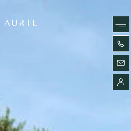
MENU
+33(0)4 58 09 05 00
ENVOYER UN MESSAGE
CONNEXION